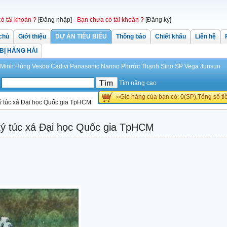
có tài khoản ?
[Đăng nhập]
-
Bạn chưa có tài khoản ?
[Đăng ký]
chủ
Giới thiệu
DỰ ÁN TIÊU BIỂU
Thông báo
Chiết khấu
Liên hệ
 BỊ HÀNG HẢI
Minh Hùng
Vesbo
Cadivi
Panasonic
Nanno Phước Thạnh
Sino
SP
Vega
Junsun
Tìm nâng cao
››Giỏ hàng của bạn có: 0(SP),Tổng số t
 túc xá Đại học Quốc gia TpHCM
ý túc xá Đại học Quốc gia TpHCM