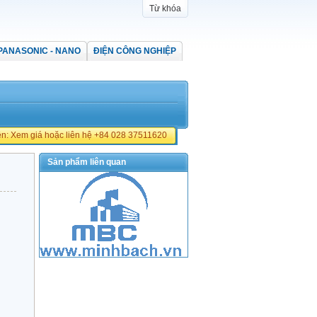
Từ khóa
PANASONIC - NANO
ĐIỆN CÔNG NGHIỆP
iền: Xem giá hoặc liên hệ +84 028 37511620
Sản phẩm liên quan