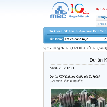
Bạn đã 
Trang 
THIẾT
Từ khóa HOT:
Thiết bị điện
nước
Bình Minh
Tìm kiếm:
Vị trí »
Trang chủ
>
DỰ ÁN TIÊU BIỂU
>
Dự án Ký
Dự án K
david / 2012-12-01
Dự án KTX Đại học Quốc gia Tp HCM.
(Cty Minh Bách cung cấp)