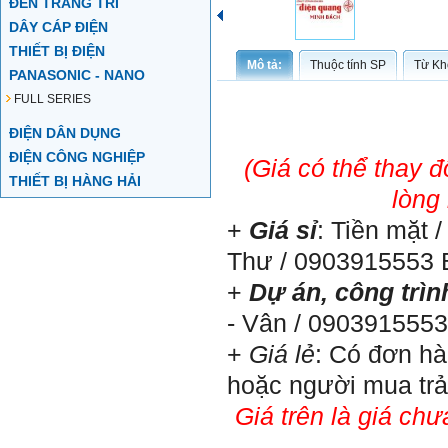
ĐÈN TRANG TRÍ
DÂY CÁP ĐIỆN
THIẾT BỊ ĐIỆN
Mô tả:
Thuộc tính SP
Từ Kh
PANASONIC - NANO
FULL SERIES
ĐIỆN DÂN DỤNG
ĐIỆN CÔNG NGHIỆP
(Giá có thể thay 
THIẾT BỊ HÀNG HẢI
lòng
+
Giá sỉ
: Tiền mặt 
Thư / 0903915553 
+
Dự án, công trìn
- Vân / 090391555
+
Giá lẻ
: Có đơn hà
hoặc người mua trả
Giá trên là giá chư