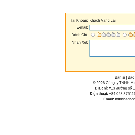
Tài Khoản:
Khách Vãng Lai
E-mail:
Đánh Giá:
Nhận Xét:
Bán sỉ
|
Bảo
© 2026 Công ty TNHH Min
Địa chỉ:
#13 đường số 1,
Điện thoại:
+84 028 375116
Email:
minhbachco