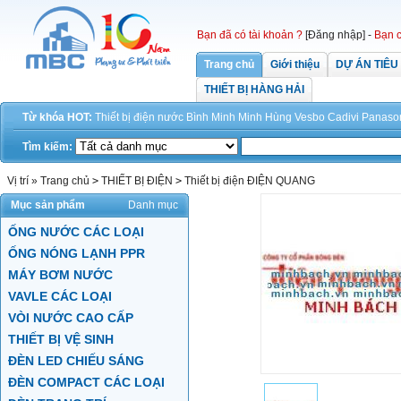
Bạn đã có tài khoản ?
[Đăng nhập]
-
Bạn c
Trang chủ
Giới thiệu
DỰ ÁN TIÊU
THIẾT BỊ HÀNG HẢI
Từ khóa HOT:
Thiết bị điện
nước
Bình Minh
Minh Hùng
Vesbo
Cadivi
Panaso
Tìm kiếm:
Vị trí »
Trang chủ
>
THIẾT BỊ ĐIỆN
>
Thiết bị điện ĐIỆN QUANG
Mục sản phẩm
Danh mục
ỐNG NƯỚC CÁC LOẠI
ỐNG NÓNG LẠNH PPR
MÁY BƠM NƯỚC
VAVLE CÁC LOẠI
VÒI NƯỚC CAO CẤP
THIẾT BỊ VỆ SINH
ĐÈN LED CHIẾU SÁNG
ĐÈN COMPACT CÁC LOẠI