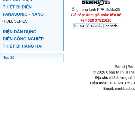
THIẾT BỊ ĐIỆN
Ống nóng lạnh PPR Dekko25
PANASONIC - NANO
Giá bán: Xem giá hoặc liên hệ
+84 028 37511620
FULL SERIES
ĐIỆN DÂN DỤNG
ĐIỆN CÔNG NGHIỆP
THIẾT BỊ HÀNG HẢI
Top 10
Bán sỉ
|
Bảo
© 2026 Công ty TNHH Min
Địa chỉ:
#13 đường số 1,
Điện thoại:
+84 028 375116
Email:
minhbachco