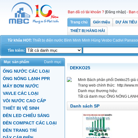
Bạn đã có tài khoản ?
[Đăng nhập]
-
Bạn c
Trang chủ
Giới thiệu
DỰ ÁN TIÊU
THIẾT BỊ HÀNG HẢI
Từ khóa HOT:
Thiết bị điện
nước
Bình Minh
Minh Hùng
Vesbo
Cadivi
Panaso
Tìm kiếm:
Mục sản phẩm
Danh mục
DEKKO25
ỐNG NƯỚC CÁC LOẠI
ỐNG NÓNG LẠNH PPR
Minh Bách phân phối Dekko25 giá c
Trang web chính thức:
http://www.
MÁY BƠM NƯỚC
Danh mục thương hiệu:
VAVLE CÁC LOẠI
Tất cả danh mục
ỐNG NÓNG LẠNH 
VÒI NƯỚC CAO CẤP
Danh sách SP
THIẾT BỊ VỆ SINH
ĐÈN LED CHIẾU SÁNG
ĐÈN COMPACT CÁC LOẠI
ĐÈN TRANG TRÍ
DÂY CÁP ĐIỆN