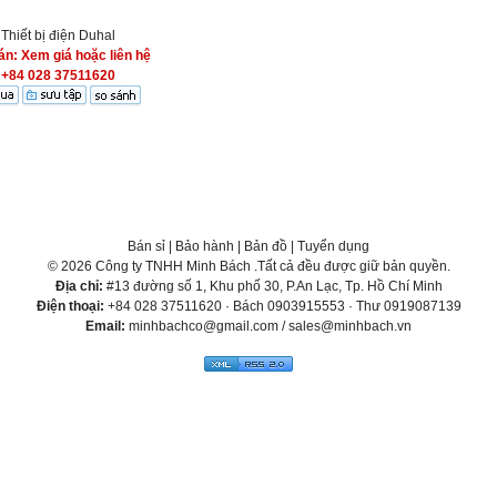
Thiết bị điện Duhal
án: Xem giá hoặc liên hệ
+84 028 37511620
Bán sỉ
|
Bảo hành
|
Bản đồ
|
Tuyển dụng
© 2026 Công ty TNHH Minh Bách .Tất cả đều được giữ bản quyền.
Địa chỉ:
#13 đường số 1, Khu phố 30, P.An Lạc, Tp. Hồ Chí Minh
Điện thoại:
+84 028 37511620 · Bách 0903915553 · Thư 0919087139
Email:
minhbachco@gmail.com / sales@minhbach.vn