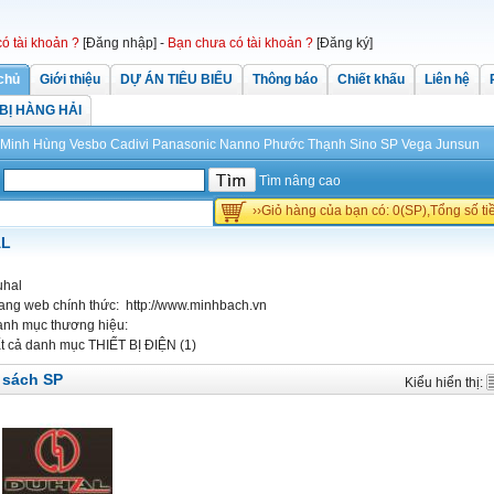
có tài khoản ?
[Đăng nhập]
-
Bạn chưa có tài khoản ?
[Đăng ký]
chủ
Giới thiệu
DỰ ÁN TIÊU BIỂU
Thông báo
Chiết khấu
Liên hệ
 BỊ HÀNG HẢI
Minh Hùng
Vesbo
Cadivi
Panasonic
Nanno Phước Thạnh
Sino
SP
Vega
Junsun
Tìm nâng cao
››Giỏ hàng của bạn có: 0(SP),Tổng số t
AL
uhal
ang web chính thức:
http://www.minhbach.vn
nh mục thương hiệu:
t cả danh mục
THIẾT BỊ ĐIỆN (1)
 sách SP
Kiểu hiển thị: