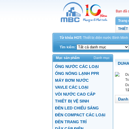
Bạn đã 
Trang 
THIẾT
Từ khóa HOT:
Thiết bị điện
nước
Bình Minh
Tìm kiếm:
Mục sản phẩm
Danh mục
DUH
ỐNG NƯỚC CÁC LOẠI
ỐNG NÓNG LẠNH PPR
D
Tr
MÁY BƠM NƯỚC
Da
VAVLE CÁC LOẠI
Tấ
VÒI NƯỚC CAO CẤP
Danh
THIẾT BỊ VỆ SINH
ĐÈN LED CHIẾU SÁNG
ĐÈN COMPACT CÁC LOẠI
ĐÈN TRANG TRÍ
DÂY CÁP ĐIỆN