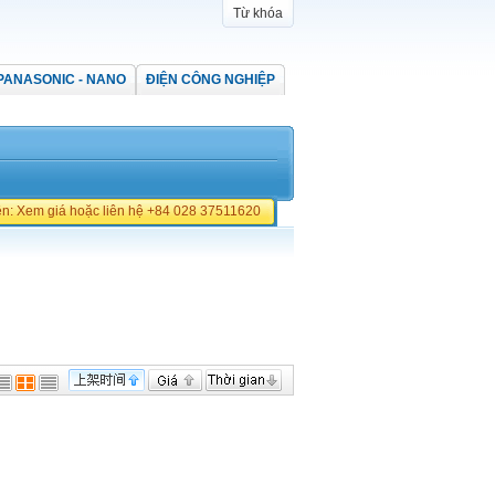
Từ khóa
PANASONIC - NANO
ĐIỆN CÔNG NGHIỆP
iền: Xem giá hoặc liên hệ +84 028 37511620